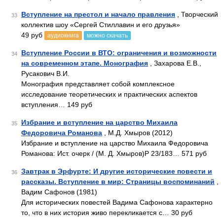
Вступление на престол и начало правления
, Творческий
33
коллектив шоу «Сергей Стиллавин и его друзья»
49 руб
аудиокнига
можно скачать
Вступление России в ВТО: ограничения и возможности
34
на современном этапе. Монография
, Захарова Е.В.,
Русакович В.И.
Монография представляет собой комплексное
исследование теоретических и практических аспектов
вступления… 149 руб
Избрание и вступление на царство Михаила
35
Федоровича Романова
, М.Д. Хмыров (2012)
Избрание и вступление на царство Михаила Федоровича
Романова: Ист. очерк / (М. Д. Хмыров)P 23/183… 571 руб
Завтрак в Эрфурте: И другие исторические повести и
36
рассказы. Вступление в мир: Страницы воспоминаний
,
Вадим Сафонов (1981)
Для исторических повестей Вадима Сафонова характерно
то, что в них история живо перекликается с… 30 руб