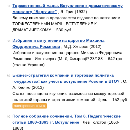
Торжественный марш. Вступление к драматическому
37
монологу "Берглиот"
, Э. Григ (1932)
Вашему вниманию предлагается издание по названием
ТОРЖЕСТВЕННЫЙ МАРШ. ВСТУПЛЕНИЕ К
ДРАМАТИЧЕСКОМУ… 530 руб
Избрание и вступление на царство Михаила
38
Федоровича Романова
, М.Д. Хмыров (2012)
Избрание и вступление на царство Михаила Федоровича
Романова : Ист. очерк / (М. Д. Хмыров)P 23/183… 642 грн
(только Украина)
Бизнес-стратегия компании и торговая политика
39
государства: как учесть вступление России в ВТО?
, О.
А. Клочко (2013)
Статья посвящена изучению взаимосвязи между торговой
политикой страны и стратегиями компаний. Цель… 152 руб
электронная книга
Полное собрание сочинений. Том 8. Педагогические
40
статьи 1860–1863 гг. Вступление
, Лев Толстой (1860-
1863)